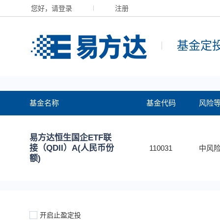
您好，请登录
注册
基金定
基金名称
基金代码
风险
易方达恒生国企ETF联
接（QDII）A(人民币份
110031
中风险
额)
开启止盈定投