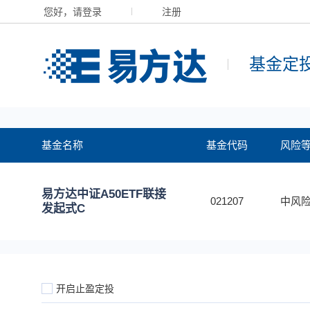
您好，请登录
注册
基金定
基金名称
基金代码
风险
易方达中证A50ETF联接
021207
中风险
发起式C
开启止盈定投