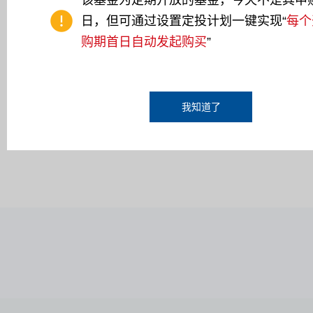
该基金为定期开放的基金，今天不是其申
日，但可通过设置定投计划一键实现“
每个
开启止盈定投
购期首日自动发起购买
”
计划用途
我知道了
已阅读
基金投资告知函
、
基金产品资料概要
、
基金合同
、