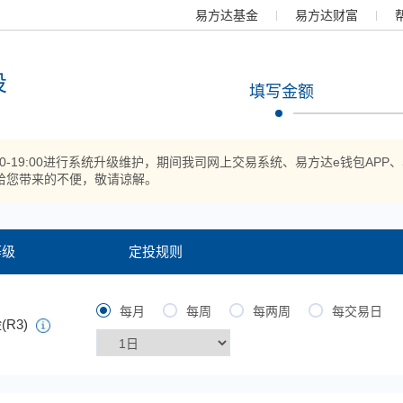
易方达基金
易方达财富
投
填写金额
:00-19:00进行系统升级维护，期间我司网上交易系统、易方达e钱包
给您带来的不便，敬请谅解。
等级
定投规则
每月
每周
每两周
每交易日
(R3)