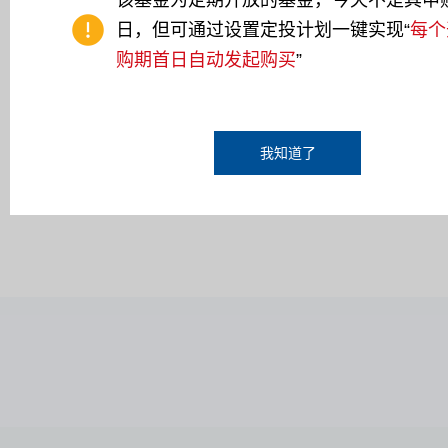
该基金为定期开放的基金，今天不是其申
日，但可通过设置定投计划一键实现“
每个
开启止盈定投
购期首日自动发起购买
”
计划用途
我知道了
已阅读
基金投资告知函
、
基金产品资料概要
、
基金合同
、