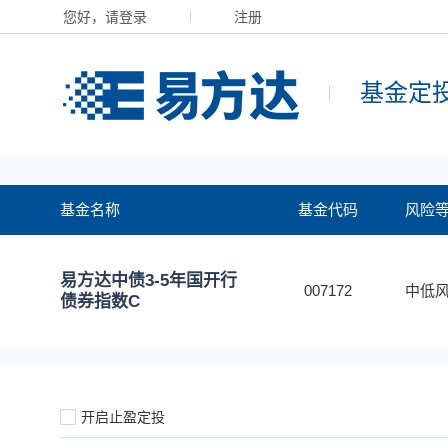
您好，请登录
注册
基金定
基金名称
基金代码
风险
易方达中债3-5年国开行
007172
中低风
债券指数C
开启止盈定投