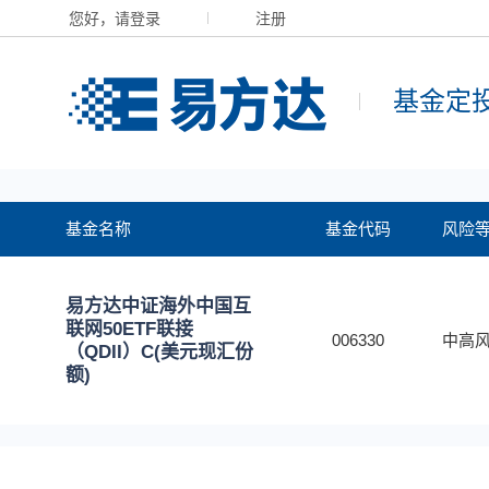
您好，请登录
注册
基金定
基金名称
基金代码
风险
易方达中证海外中国互
联网50ETF联接
006330
中高风
（QDII）C(美元现汇份
额)