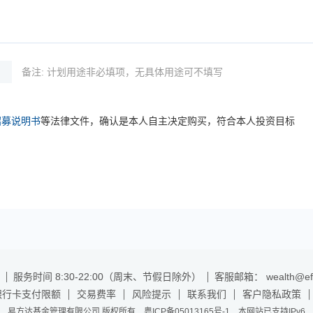
备注: 计划用途非必填项，无具体用途可不填写
招募说明书
等法律文件，确认是本人自主决定购买，符合本人投资目标
服务时间 8:30-22:00（周末、节假日除外）
客服邮箱： wealth@efu
银行卡支付限额
交易费率
风险提示
联系我们
客户隐私政策
易方达基金管理有限公司 版权所有 粤ICP备05013165号-1 本网站已支持IPv6