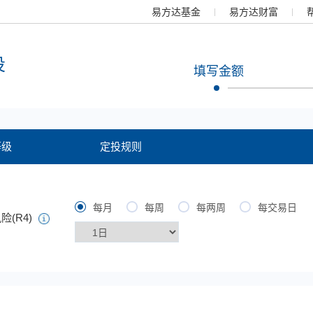
易方达基金
易方达财富
投
填写金额
等级
定投规则
每月
每周
每两周
每交易日
险(R4)